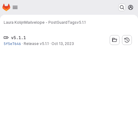
Homepage
Skip to main content
M
Laura Kolijn
Mailvelope - PostGuard
Tags
v5.1.1
v5.1.1
5f5e7646
·
Release v5.1.1
·
Oct 13, 2023