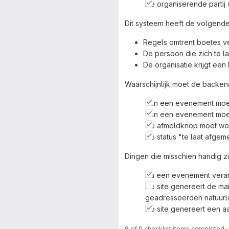
De organiserende partij 
Dit systeem heeft de volgend
Regels omtrent boetes v
De persoon die zich te la
De organisatie krijgt een
Waarschijnlijk moet de backen
Van een evenement moet 
Van een evenement moet
De afmeldknop moet word
De status "te laat afge
Dingen die misschien handig z
Na een evenement verand
De site genereert de ma
geadresseerden natuurli
De site genereert een a
8 of 9 checklist items completed ·