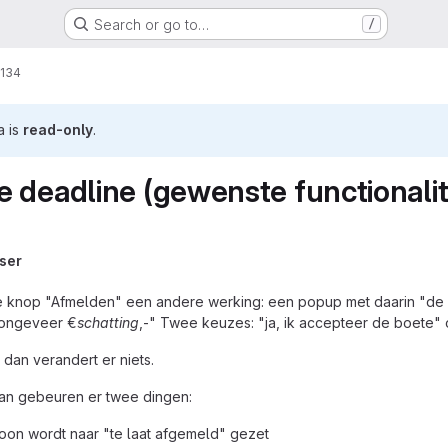
Search or go to…
/
134
a is
read-only
.
 deadline (gewenste functionalit
ser
e knop "Afmelden" een andere werking: een popup met daarin "de de
 ongeveer €
schatting
,-" Twee keuzes: "ja, ik accepteer de boete"
dan verandert er niets.
dan gebeuren er twee dingen:
oon wordt naar "te laat afgemeld" gezet