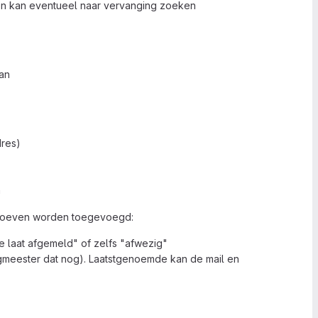
ld en kan eventueel naar vervanging zoeken
aan
dres)
n
ct hoeven worden toegevoegd:
e laat afgemeld" of zelfs "afwezig"
ngmeester dat nog). Laatstgenoemde kan de mail en