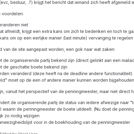
(evc, bestuur, ..?) krijgt het bericht dat iemand zich heeft afgeme
e voordelen:
eranderen niet
at afmeldt, krijgt een extra kans om zich te bedenken en toch te g
 kans om op een eerlijke manier (last minute) vervanging te regelen
d van de site aangepast worden, een gok naar wat zaken:
de organiserende partij bekend zijn (direct gelinkt aan een maila
 de geschatte boete bekend zijn
en veranderd (deze heeft na de deadline andere functionaliteit)
meld" moet op de een of andere manier kunnen worden bijgehoude
ijn, vanuit het perspectief van de penningmeester, maar niet dire
ert de organiserende partij de status van iedere afwezige naar "t
il waarin de penningmeester de boete uitdeelt. (Nu doet de penni
jk zo nodig wijzigen
anwezigheidslijst voor in de boekhouding van de penningmeester
 Edited
by
Ghost User