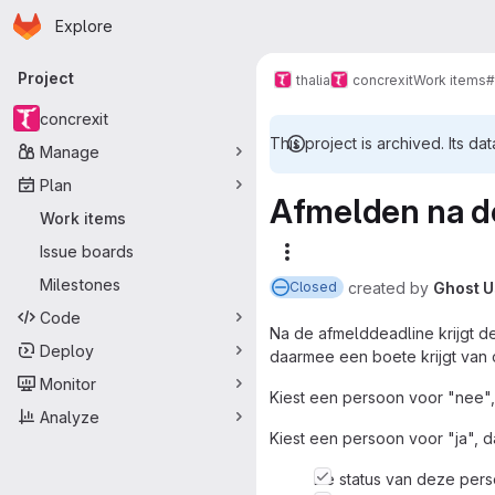
Homepage
Skip to main content
Explore
Primary navigation
Project
thalia
concrexit
Work items
#
concrexit
This project is archived. Its dat
Manage
Plan
Afmelden na de
Work items
Issue boards
More actions
Milestones
created
by
Ghost U
Closed
Code
Na de afmelddeadline krijgt d
Deploy
daarmee een boete krijgt van
Monitor
Kiest een persoon voor "nee", 
Analyze
Kiest een persoon voor "ja", 
De status van deze pers